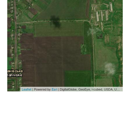
Leaflet
| Powered by
Esri
|
DigitalGlobe, GeoEye, i-cubed, USDA, USGS, AEX, Getmapping, Aerogrid, IGN, IGP, swisstopo, and the GIS User Community