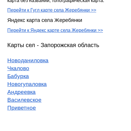
карта без названий, топографическая карта.
Перейти к Гугл карте села Жеребянки >>
Яндекс карта села Жеребянки
Перейти к Яндекс карте села Жеребянки >>
Карты сел - Запорожская область
Новоданиловка
Чкалово
Бабурка
Новогупаловка
Андреевка
Василевское
Приветное