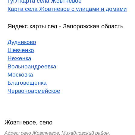
Гугл карта села Жовтневое
Карта села Жовтневое с улицами и домами
Яндекс карты сел - Запорожская область
Дудниково
Шевченко
Неженка
Вольноандреевка
Московка
Благовещенка
Червоноармейское
Жовтневое, село
Адрес: село Жовтневое, Михайловский район,